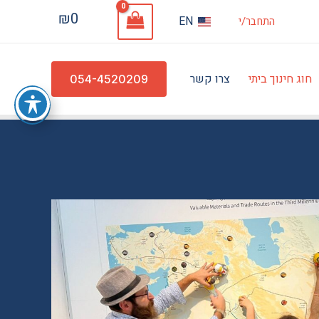
₪
0
EN
התחבר/י
חוג חינוך ביתי
צרו קשר
054-4520209