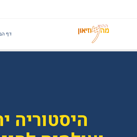
ילוג
תוכן
דף הב
היסטוריה יה