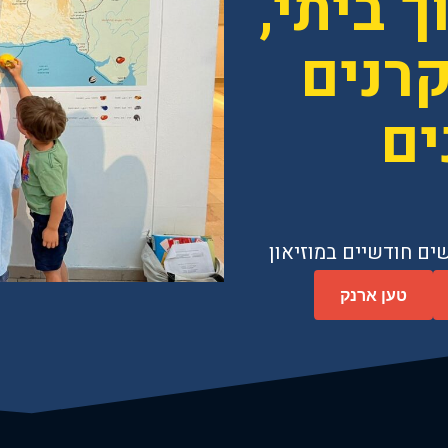
ך ביתי,
רנים
ים
ים חודשיים במוזיאון
טען ארנק