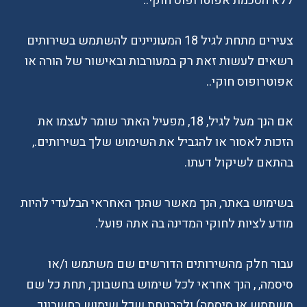
ללא הסכמת אפוטרופוס חוקי..
צעירים מתחת לגיל 18 המעוניינים להשתמש בשירותים
רשאים לעשות זאת רק במעורבות ובאישור של הורה או
אפוטרופוס חוקי..
אם הנך מעל לגיל, 18, מפעיל האתר שומר לעצמו את
הזכות לאסור או להגביל את השימוש שלך בשירותים.,
בהתאם לשיקול דעתו.
בשימוש באתר, הנך מאשר שהנך האחראי הבלעדי להיות
מודע לציות לחוקי המדינה בה אתה פועל.
עבור חלק מהשירותים הדורשים שם משתמש ו/או
סיסמה, , הנך אחראי לכל שימוש בחשבונך, תחת כל שם
משתמש או סיסמה) ולהבטחת שכל שימוש בחשבונך