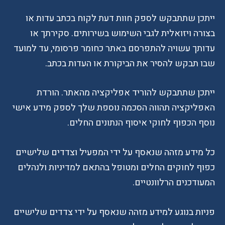
ייתכן שתתבקש לספק חוות דעת לקוח בכתב עדות או
בצורה ויזואלית לגבי השימוש בשירותים. סקירתך או
עדותך עשויה להתפרסם באתר כחומר פרסומי, עד למועד
שבו תבקש להסיר את הביקורת או העדות בכתב.
ייתכן שתתבקש להוריד אפליקציה מהאתר. הורדת
האפליקציה תהווה הסכמה נוספת שלך לספק מידע אישי
נוסף הכפוף לחוקי איסוף הנתונים החלים.
כל מידע מזהה שנאסף על ידי המפעיל וצדדים שלישיים
כפוף לחוקים החלים ומטופל בהתאם למדיניות ולנהלים
המעודכנים הרלוונטיים.
פניות בנוגע למידע מזהה שנאסף על ידי צדדים שלישיים