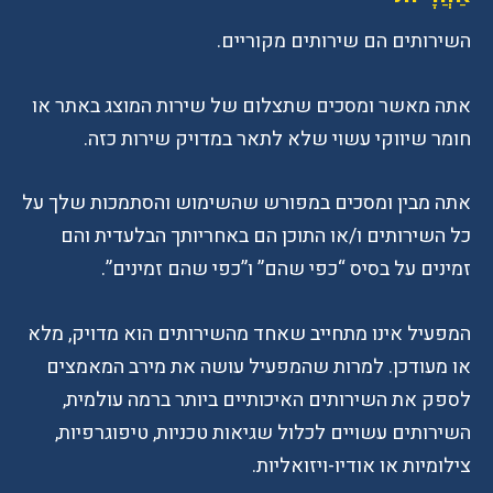
השירותים הם שירותים מקוריים.
אתה מאשר ומסכים שתצלום של שירות המוצג באתר או
חומר שיווקי עשוי שלא לתאר במדויק שירות כזה.
אתה מבין ומסכים במפורש שהשימוש והסתמכות שלך על
כל השירותים ו/או התוכן הם באחריותך הבלעדית והם
זמינים על בסיס “כפי שהם” ו”כפי שהם זמינים”.
המפעיל אינו מתחייב שאחד מהשירותים הוא מדויק, מלא
או מעודכן. למרות שהמפעיל עושה את מירב המאמצים
לספק את השירותים האיכותיים ביותר ברמה עולמית,
השירותים עשויים לכלול שגיאות טכניות, טיפוגרפיות,
צילומיות או אודיו-ויזואליות.