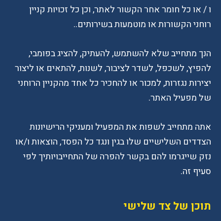
ו / או כל חומר אחר הקשור לאתר, וכן כל זכויות קניין
רוחני הקשורות או מוטמעות בשירותים..
הנך מתחייב שלא להשתמש, להעתיק, להציג בפומבי,
להפיץ, לשכפל, לשדר לציבור, לשנות, להתאים או ליצור
יצירות נגזרות, למכור או להחכיר כל אחד מהקניין הרוחני
של מפעיל האתר.
אתה מתחייב לשפות את המפעיל ומעניקי הרישיונות
הצדדים השלישיים שלו בגין ונגד כל הפסד, הוצאות ו/או
נזק שייגרמו להם בקשר להפרה של התחייבויותיך לפי
סעיף זה.
תוכן של צד שלישי