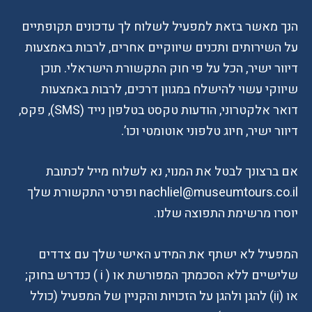
הנך מאשר בזאת למפעיל לשלוח לך עדכונים תקופתיים
על השירותים ותכנים שיווקיים אחרים, לרבות באמצעות
דיוור ישיר, הכל על פי חוק התקשורת הישראלי. תוכן
שיווקי עשוי להישלח במגוון דרכים, לרבות באמצעות
דואר אלקטרוני, הודעות טקסט בטלפון נייד (SMS), פקס,
דיוור ישיר, חיוג טלפוני אוטומטי וכו’.
אם ברצונך לבטל את המנוי, נא לשלוח מייל לכתובת
nachliel@museumtours.co.il ופרטי התקשורת שלך
יוסרו מרשימת התפוצה שלנו.
המפעיל לא ישתף את המידע האישי שלך עם צדדים
שלישיים ללא הסכמתך המפורשת או ( i ) כנדרש בחוק;
או (ii) להגן ולהגן על הזכויות והקניין של המפעיל (כולל