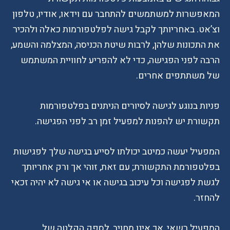
המאפשרות למשתמשים להתחבר עם וידאו, אודיו, טלפון
וצ’אט. באחריותך לקבל גישה לפלטפורמות כאלה ולהכיר
את התכונות שלהן, לרבות שיטת הכניסה, המצלמה והשמע,
הרבה לפני הפגישה, כדי לא להפריע לחוויית המשתמש
של משתתפים אחרים.
פניות בנוגע לגישה לסיורים הניתנים בפלטפורמות
תקשורת יש להפנות למפעיל זמן רב לפני הפגישה.
המפעיל יעשה כמיטב יכולתו לסייע בגישה שלך לפגישות
בפלטפורמת התקשורת; עם זאת, זוהי אך ורק אחריותך
לגשת לפגישה וכל עיכוב בגישה או אי גישה לא יהיה זכאי
להחזר.
המפעיל רשאי, אך אינו מחויב, לספק הקלטה של