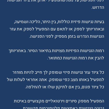
לפני הפגישה, על מנת שהמפעיל יארגן את ציוד הנגישות
הדרוש.
בעיות נגישות פיזית כוללות, בין היתר, הליכה ושמיעה,
ובאחריותך לספק או לתאם עם המפעיל לספק את עזר
הנגישות הנדרש בזמן מספיק לפני הפגישה.
רמות הנגישות הפיזיות מצוינות בתיאור הסיור. באחריותך
להבין את רמות הנגישות כמתואר.
כל ציוד עזר נגישות פיזי שסופק לך חייב להיות מוחזר
למפעיל באותו מצב כפי שסופק. אתה אחראי לעלות של
כל ציוד פגום, בין אם לתיקון שלו או להחלפה.
המפעיל מספק סיורים וירטואליים מקצועיים באיכות
גבוהה הנגישים באמצעות פלטפורמות תקשורת