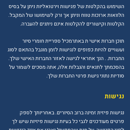
השימוש בהקלטות של פגישות וירטואליות ניתן על בסיס
הלוואות ארוכות טווח וניתן אך ורק לשימושו של המקבל.
הקלטות וקישורים להקלטות אינם ניתנים להעברה.
תוכן חברות אישי ת באתרמכיל ספריית חומרי סיור
ועשויים להיות כפופים לנגישות לזמן מוגבל בהתאם לסוג
החברות. . הנך אחראי לגישה לאזור החברות האישי שלך.
בהסכמתך לתנאים והגבלות אלה, אתה מסכים לשמור על
סודיות נתוני גישת פרטי החברות שלך.
נגישות
נגישות פיזית זמינה ברוב הסיורים. באחריותך לספק
פרטים מעודכנים לגבי כל בעיות נגישות פיזיות שיש לך