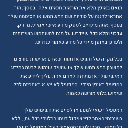
תואם באופן מלא את הוראות תנאים אלה . בנוסף, הנך
אחראי להגנה על סודיות שם המשתמש או הסיסמה שלך
בנוסף, אתה מתחייב לספק מידע אישי אמיתי, מדויק,
עדכני ומלא ככל שיידרש על מנת להשתמש בשירותים
ולעדכן באופן מיידי כל מידע כאמור כנדרש.
בכל מקרה של חשש או חשד שאדם או ישות פורצים
לחשבון המשתמש שלך או עושים שימוש לרעה במידע
האישי שלך או מתחזה לאדם אחר, עליך ליידע את
המפעיל באופן מיידי . המפעיל לא יישא באחריות לכל
שימוש בלתי מורשה כאמור.
המפעיל רשאי למנוע או לסיים את השימוש שלך
בשירותי האתר לפי שיקול דעתו הבלעדי בכל עת, , ללא
כל נימוק. . מבלי לגרוע מהאמור לעיל, המפעיל רשאי