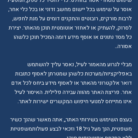
שימוש מסחרי אסור בהחלט. כדי להסיר כל ספק, המפעיל
אוסר על שימוש בכל יישום מחשב זדוני או בכל כלי אחר,
לרבות סורקים, רובוטים והתקנים דומים על מנת לחפש,
לסרוק, להעתיק או לאחזר אוטומטית תוכן מהאתר. יצירת
כל מסד נתונים או אוסף מידע דומה המכיל תוכן כלשהו
אסורה..
מבלי לגרוע מהאמור לעיל, נאסר עליך להשתמש
באפליקציות/מערכות כלשהן שמטרתן לאסוף כתובות
דואר אלקטרוני מהאתר או לאסוף מידע ביחס לכל אדם
אחר. פריצת האתר מהווה עבירה פלילית. האיסור לעיל
אינו מתייחס למנועי חיפוש המקשרים ישירות לאתר.
בעצם השימוש בשירותי האתר,, אתה מאשר שהנך כשיר
משפטית, הנך מעל גיל 18 וזכאי לבצע פעולותמשפטיות