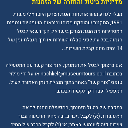
מדיניות ביטול והחזרה של הזמנות
מבלי לגרוע מהוראות חוק הגנת הצרכן הישראלי משנת
1981, התקנות שהותקנו מכוחו והוראות משפטיות נוספות
המסדירות את הגנת הצרכן בישראל, הנך רשאי לבטל
הזמנה בכל עת לפני קבלת השירות או תוך מגבלת זמן של
14 ימים מיום קבלת השירות. .
אם ברצונך לבטל את הזמנתך, אנא צור קשר עם המפעילה
בכתובת nachliel@museumtours.co.il או על ידי מילוי
טופס “צור קשר” באתר בתוך מגבלת הזמן האמורה לעיל.
המפעיל יעבד רק תקשורת בכתב.
במקרה של ביטול הזמנתך, המפעילה נותנת לך את
האפשרות (א) לקבל זיכוי בגובה מחיר הרכישה עבור
שירות כזה לשימוש באתר; או (ב) לקבל החזר של מחיר