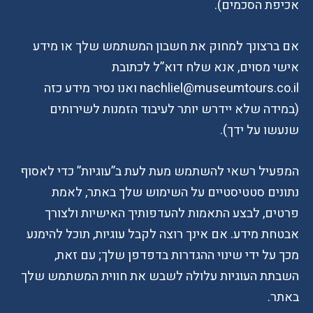
אכיפת הסכמים).
אם ברצונך למחוק את חשבון המשתמש שלך או מידע
אישי מסוים, אנא שלח דוא”ל לכתובת
nachliel@museumtours.co.il ואנו נסיר מידע כזה
(במידה שלא יידרש יותר לעיבוד הזמנות לשירותים
שנעשו על ידך).
המפעיל רשאי להשתמש מעת לעת ב”עוגיות” כדי לאסוף
נתונים סטטיסטיים על השימוש שלך באתר, לאמת
פרטים, לבצע התאמות להעדפותיך האישיות ולצורך
אבטחת מידע. אם אינך רוצה לקבל עוגיות, תוכל להימנע
מכך על ידי שינוי ההגדרות בדפדפן שלך; עם זאת,
השבתת העוגיות עלולה לשבש את חווית המשתמש שלך
באתר.