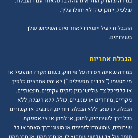
במידה שהחוק החל אינו עולה בקנה אחד עם המגבלות
שלעיל, ייתכן שהן לא יחולו עליך.
ההגבלות לעיל יישארו לאחר סיום השימוש שלך
בשירותים.
הגבלת אחריות
במידה שאינה אסורה על פי חוק, בשום מקרה המפעיל או
מי מטעמו (” צדדים מפעילים “) לא יהיו אחראים כלפיך
או כלפי כל צד שלישי בגין נזקים עקיפים, תוצאתיים,
מקריים, מיוחדים או עונשיים, כולל, ללא הגבלה, ללא
הגבלה, לנושא, וללא הגבלה. רווחים, הנובעים או קשורים
בכל דרך לשירותים, לתוכן, או למתן או אי אספקת
שירותים, שהועמדו לזמינים או הושגו דרך האתר או כל
חומר של צד שלישי שמחוץ לו, או חוץ ממנו, או חוץ ממנו.