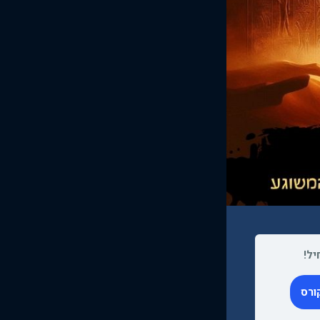
יל!
ורס