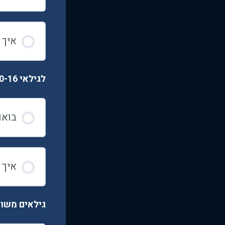
איך ל
לגילאי 10-16 (נוער)
בואו
איך ל
גילאים משול