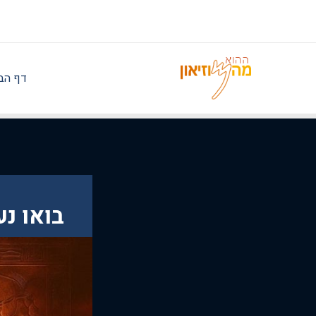
ילוג
תוכן
דף הב
בואו נ