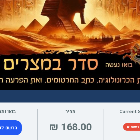
Current 
מחיר
בואו נתח
רשומים
הרשם לק