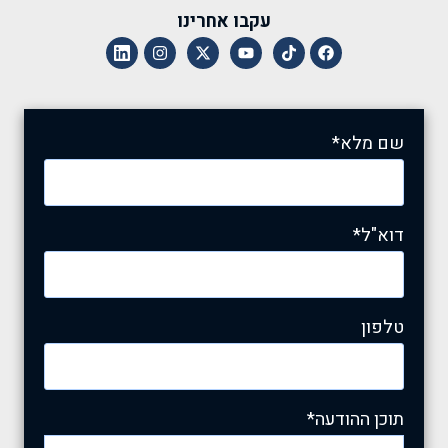
עקבו אחרינו
שם מלא*
דוא"ל*
טלפון
תוכן ההודעה*