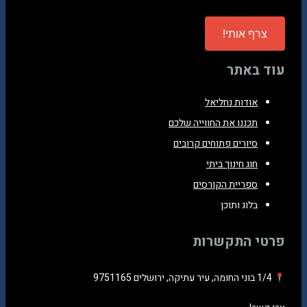
Please
leave
this
עוד באתר
field
empty.
אודות נחליאל
תכננו את החווייה שלכם
סיורים פתוחים קרובים
חוג חינוך ביתי
ספריית הקורסים
בלוג ותוכן
פרטי התקשרות
1/4 בוני החומה, עיר עתיקה, ירושלים 9751165