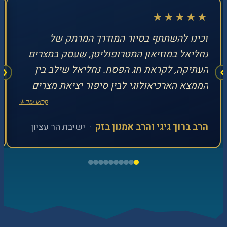
★★★★★
זכינו להשתתף בסיור המודרך המרתק של
נחליאל במוזיאון המטרופוליטן, שעסק במצרים
העתיקה, לקראת חג הפסח. נחליאל שילב בין
‹
›
הממצא הארכיאולוגי לבין סיפור יציאת מצרים
באופן מקצועי ובדרך מרתקת, תוך שהוא מגלה
קראו עוד ↓
ידע מרשים הן ברקע המדעי, ההיסטורי
הרב ברוך גיגי והרב אמנון בזק
·
ישיבת הר עציון
והארכיאולוגי, והן בידיעותיו בתחום התנ"ך
וספרות חז"ל. נחליאל עשה זאת בנעימות
מיוחדת, בשיתוף הקהל והתאמת הדברים
לגילאים השונים. הסיור היווה עבורינו הכנה
נפלאה וחדשנית, ומעוררת מחשבות, לרגל חג
הפסח.