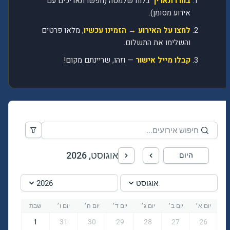
בחרו תאריך
בלוח שלמטה (חפשו תאריכים עם
אירוע מסומן).
לחצו על האירוע → הזמינו עכשיו
, מלאו פרטים
והשלימו את התשלום.
קבלו מייל אישור
— וזהו, שריינתם מקום!
אוגוסט, 2026
היום
אוגוסט
2026
יום א׳
יום ב׳
יום ג׳
יום ד׳
יום ה׳
יום ו׳
שבת
1
31
30
29
28
27
26