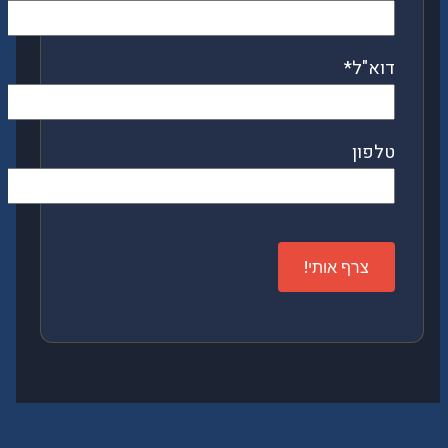
דוא"ל*
טלפון
Please
leave
this
field
empty.