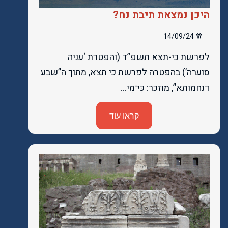
היכן נמצאת תיבת נח?
14/09/24
לפרשת כי-תצא תשפ”ד (והפטרת ‘עניה
סוערה’) בהפטרה לפרשת כי תצא, מתוך ה”שבע
דנחמותא”, מוזכר: כִּי־מֵי…
קראו עוד