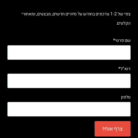
צפי של 1-2 עדכונים בחודש על סיורים חדשים, מבצעים, ומאחורי
הקלעים.
שם פרטי*
דוא"ל*
טלפון
Please leave this field empty.