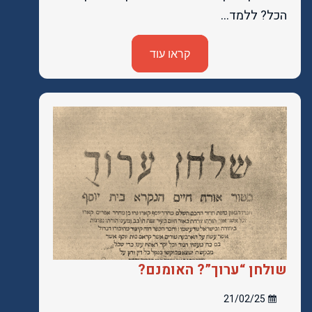
הכל? ללמד…
קראו עוד
שולחן “ערוך”? האומנם?
21/02/25