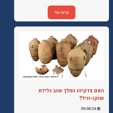
קראו עוד
האם צדקיהו המלך אהב גלידת
שוקו-וניל?
09/08/24