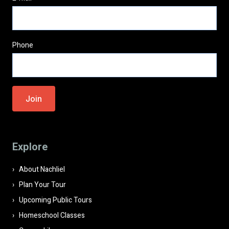
Phone
Please
leave
this
field
Explore
empty.
About Nachliel
Plan Your Tour
Upcoming Public Tours
Homeschool Classes