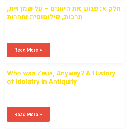
על
חלק א: פגוש את היוונים – על שמן זית,
שמן
זית,
תרבות, פילוסופיה ותחרות
תרבות,
פילוסופיה
ותחרות
Open to access this content
חלק
Read More »
א:
פגוש
את
היוונים
Who was Zeus, Anyway? A History
–
על
of Idolatry in Antiquity
שמן
זית,
תרבות,
Open to access this content
פילוסופיה
ותחרות
Who
Read More »
Was
Zeus,
Anyway?