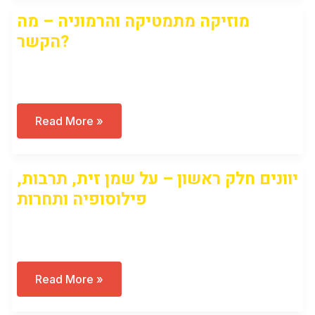
מפגש
מוזיקה מתמטיקה והרמוניה – מה
מגניב
לילדים
הקשר?
Open to access this content
מוזיקה
Read More »
מתמטיקה
והרמוניה
–
מה
יוונים חלק ראשון – על שמן זית, תרבות,
הקשר?
פילוסופיה ותחרות
Open to access this content
יוונים
Read More »
חלק
ראשון
–