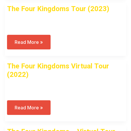
A
The Four Kingdoms Tour (2023)
History
Of
Idolatry
Open to access this content
In
Antiquity
The
Read More »
Four
Kingdoms
Tour
(2023)
The Four Kingdoms Virtual Tour
(2022)
Open to access this content
The
Read More »
Four
Kingdoms
Virtual
Tour
(2022)