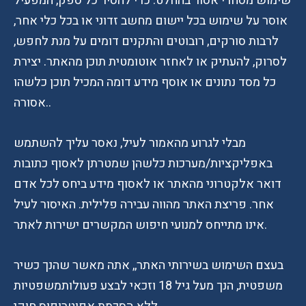
שימוש מסחרי אסור בהחלט. כדי להסיר כל ספק, המפעיל
אוסר על שימוש בכל יישום מחשב זדוני או בכל כלי אחר,
לרבות סורקים, רובוטים והתקנים דומים על מנת לחפש,
לסרוק, להעתיק או לאחזר אוטומטית תוכן מהאתר. יצירת
כל מסד נתונים או אוסף מידע דומה המכיל תוכן כלשהו
אסורה..
מבלי לגרוע מהאמור לעיל, נאסר עליך להשתמש
באפליקציות/מערכות כלשהן שמטרתן לאסוף כתובות
דואר אלקטרוני מהאתר או לאסוף מידע ביחס לכל אדם
אחר. פריצת האתר מהווה עבירה פלילית. האיסור לעיל
אינו מתייחס למנועי חיפוש המקשרים ישירות לאתר.
בעצם השימוש בשירותי האתר,, אתה מאשר שהנך כשיר
משפטית, הנך מעל גיל 18 וזכאי לבצע פעולותמשפטיות