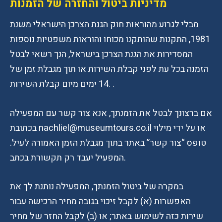
מדיניות ביטול והחזרה של הזמנות
מבלי לגרוע מהוראות חוק הגנת הצרכן הישראלי משנת
1981, התקנות שהותקנו מכוחו והוראות משפטיות נוספות
המסדירות את הגנת הצרכן בישראל, הנך רשאי לבטל
הזמנה בכל עת לפני קבלת השירות או תוך מגבלת זמן של
14 ימים מיום קבלת השירות. .
אם ברצונך לבטל את הזמנתך, אנא צור קשר עם המפעילה
בכתובת nachliel@museumtours.co.il או על ידי מילוי
טופס “צור קשר” באתר בתוך מגבלת הזמן האמורה לעיל.
המפעיל יעבד רק תקשורת בכתב.
במקרה של ביטול הזמנתך, המפעילה נותנת לך את
האפשרות (א) לקבל זיכוי בגובה מחיר הרכישה עבור
שירות כזה לשימוש באתר; או (ב) לקבל החזר של מחיר