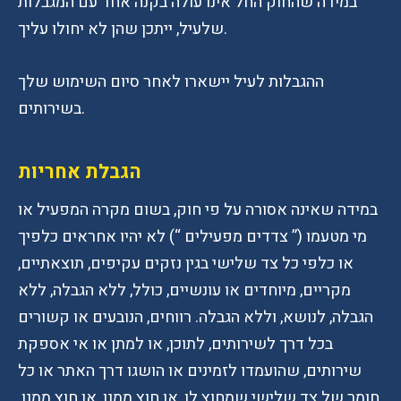
במידה שהחוק החל אינו עולה בקנה אחד עם המגבלות
שלעיל, ייתכן שהן לא יחולו עליך.
ההגבלות לעיל יישארו לאחר סיום השימוש שלך
בשירותים.
הגבלת אחריות
במידה שאינה אסורה על פי חוק, בשום מקרה המפעיל או
מי מטעמו (” צדדים מפעילים “) לא יהיו אחראים כלפיך
או כלפי כל צד שלישי בגין נזקים עקיפים, תוצאתיים,
מקריים, מיוחדים או עונשיים, כולל, ללא הגבלה, ללא
הגבלה, לנושא, וללא הגבלה. רווחים, הנובעים או קשורים
בכל דרך לשירותים, לתוכן, או למתן או אי אספקת
שירותים, שהועמדו לזמינים או הושגו דרך האתר או כל
חומר של צד שלישי שמחוץ לו, או חוץ ממנו, או חוץ ממנו.