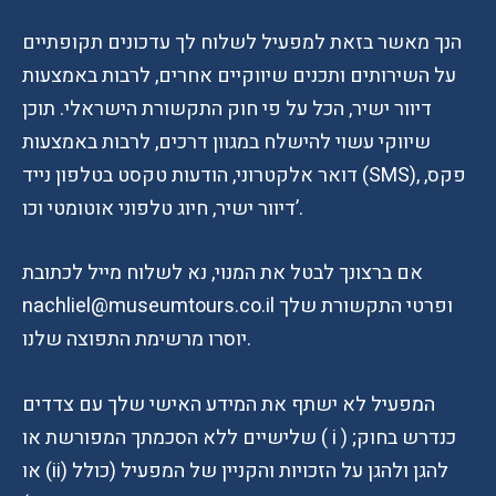
הנך מאשר בזאת למפעיל לשלוח לך עדכונים תקופתיים
על השירותים ותכנים שיווקיים אחרים, לרבות באמצעות
דיוור ישיר, הכל על פי חוק התקשורת הישראלי. תוכן
שיווקי עשוי להישלח במגוון דרכים, לרבות באמצעות
דואר אלקטרוני, הודעות טקסט בטלפון נייד (SMS), פקס,
דיוור ישיר, חיוג טלפוני אוטומטי וכו’.
אם ברצונך לבטל את המנוי, נא לשלוח מייל לכתובת
nachliel@museumtours.co.il ופרטי התקשורת שלך
יוסרו מרשימת התפוצה שלנו.
המפעיל לא ישתף את המידע האישי שלך עם צדדים
שלישיים ללא הסכמתך המפורשת או ( i ) כנדרש בחוק;
או (ii) להגן ולהגן על הזכויות והקניין של המפעיל (כולל