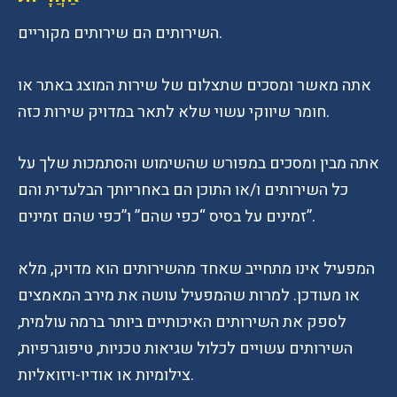
השירותים הם שירותים מקוריים.
אתה מאשר ומסכים שתצלום של שירות המוצג באתר או
חומר שיווקי עשוי שלא לתאר במדויק שירות כזה.
אתה מבין ומסכים במפורש שהשימוש והסתמכות שלך על
כל השירותים ו/או התוכן הם באחריותך הבלעדית והם
זמינים על בסיס “כפי שהם” ו”כפי שהם זמינים”.
המפעיל אינו מתחייב שאחד מהשירותים הוא מדויק, מלא
או מעודכן. למרות שהמפעיל עושה את מירב המאמצים
לספק את השירותים האיכותיים ביותר ברמה עולמית,
השירותים עשויים לכלול שגיאות טכניות, טיפוגרפיות,
צילומיות או אודיו-ויזואליות.