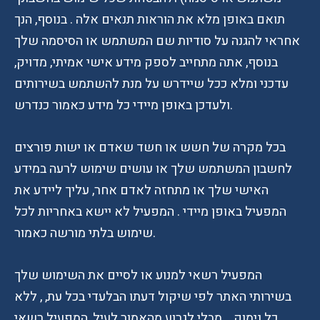
תואם באופן מלא את הוראות תנאים אלה . בנוסף, הנך
אחראי להגנה על סודיות שם המשתמש או הסיסמה שלך
בנוסף, אתה מתחייב לספק מידע אישי אמיתי, מדויק,
עדכני ומלא ככל שיידרש על מנת להשתמש בשירותים
ולעדכן באופן מיידי כל מידע כאמור כנדרש.
בכל מקרה של חשש או חשד שאדם או ישות פורצים
לחשבון המשתמש שלך או עושים שימוש לרעה במידע
האישי שלך או מתחזה לאדם אחר, עליך ליידע את
המפעיל באופן מיידי . המפעיל לא יישא באחריות לכל
שימוש בלתי מורשה כאמור.
המפעיל רשאי למנוע או לסיים את השימוש שלך
בשירותי האתר לפי שיקול דעתו הבלעדי בכל עת, , ללא
כל נימוק. . מבלי לגרוע מהאמור לעיל, המפעיל רשאי