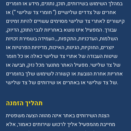
במהלך השימוש בשירותים, תוכן, נתונים, מידע או חומרים
אחרים של צדדים שלישיים (” חומרי צד שלישי “) או
קישורים לאתרי צד שלישי מסוימים עשויים להיות זמינים
עבורך. המפעיל אינו נושא באחריות לגבי התוכן, הדיוק,
השלמות, העדכניות, התקפות, , העמידה בשמירת זכויות
יוצרים, החוקיות, הגינות, האיכות, מדיניות הפרטיות או
שיטות העבודה של אתרי צד שלישי כאלה או כל חומר
של צד שלישי. מפעיל האתר מתנער מכל נזק, תביעה או
אחריות אחרת הנובעת או קשורה לשימוש שלך בחומרים
של צד שלישי או באתרים או שירותים של צד שלישי.
תהליך הזמנה
הצגת השירותים באתר אינה מהווה הצעה משפטית
מחייבת מהמפעיל אליך לרכוש שירותים כאמור, אלא