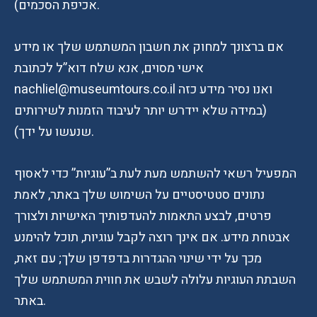
אכיפת הסכמים).
אם ברצונך למחוק את חשבון המשתמש שלך או מידע
אישי מסוים, אנא שלח דוא”ל לכתובת
nachliel@museumtours.co.il ואנו נסיר מידע כזה
(במידה שלא יידרש יותר לעיבוד הזמנות לשירותים
שנעשו על ידך).
המפעיל רשאי להשתמש מעת לעת ב”עוגיות” כדי לאסוף
נתונים סטטיסטיים על השימוש שלך באתר, לאמת
פרטים, לבצע התאמות להעדפותיך האישיות ולצורך
אבטחת מידע. אם אינך רוצה לקבל עוגיות, תוכל להימנע
מכך על ידי שינוי ההגדרות בדפדפן שלך; עם זאת,
השבתת העוגיות עלולה לשבש את חווית המשתמש שלך
באתר.