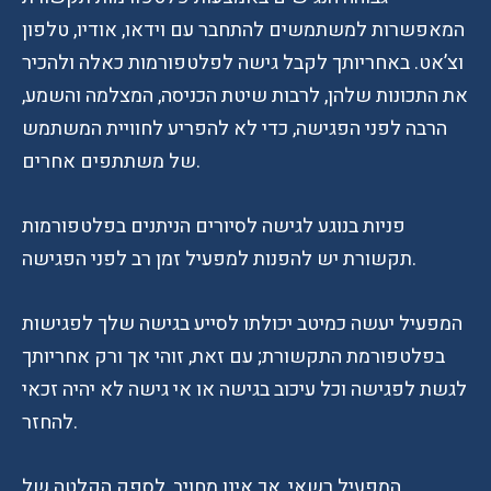
המאפשרות למשתמשים להתחבר עם וידאו, אודיו, טלפון
וצ’אט. באחריותך לקבל גישה לפלטפורמות כאלה ולהכיר
את התכונות שלהן, לרבות שיטת הכניסה, המצלמה והשמע,
הרבה לפני הפגישה, כדי לא להפריע לחוויית המשתמש
של משתתפים אחרים.
פניות בנוגע לגישה לסיורים הניתנים בפלטפורמות
תקשורת יש להפנות למפעיל זמן רב לפני הפגישה.
המפעיל יעשה כמיטב יכולתו לסייע בגישה שלך לפגישות
בפלטפורמת התקשורת; עם זאת, זוהי אך ורק אחריותך
לגשת לפגישה וכל עיכוב בגישה או אי גישה לא יהיה זכאי
להחזר.
המפעיל רשאי, אך אינו מחויב, לספק הקלטה של