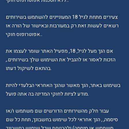
ללא הסכמת אפוטרופוס חוקי..
צעירים מתחת לגיל 18 המעוניינים להשתמש בשירותים
רשאים לעשות זאת רק במעורבות ובאישור של הורה או
אפוטרופוס חוקי..
אם הנך מעל לגיל, 18, מפעיל האתר שומר לעצמו את
הזכות לאסור או להגביל את השימוש שלך בשירותים.,
בהתאם לשיקול דעתו.
בשימוש באתר, הנך מאשר שהנך האחראי הבלעדי להיות
מודע לציות לחוקי המדינה בה אתה פועל.
עבור חלק מהשירותים הדורשים שם משתמש ו/או
סיסמה, , הנך אחראי לכל שימוש בחשבונך, תחת כל שם
משתמש או סיסמה) ולהבטחת שכל שימוש בחשבונך