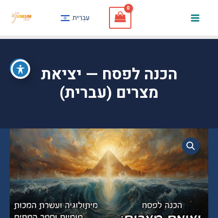
Skip
עִבְרִית
to
Mai
content
Men
הכנה לפסח — יציאת
מצרים (עברית)