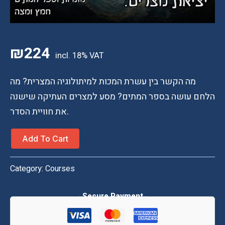
₪
224
מה הקשר בין עשרת המכות למיתולוגיה המצרית? מה
הלחם עושה בספר המתים? מסע למצרים העתיקה שישנה
את חוויית הסדר.
הכנה
Add To Cart
לפסח
—
Category:
Courses
יציאת
מצרים
(עברית)