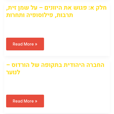
על
חלק א: פגוש את היוונים – על שמן זית,
שמן
זית,
תרבות, פילוסופיה ותחרות
תרבות,
פילוסופיה
ותחרות
Open to access this content
חלק
Read More »
א:
פגוש
את
היוונים
החברה היהודית בתקופה של הורדוס –
–
על
לנוער
שמן
זית,
תרבות,
Open to access this content
פילוסופיה
ותחרות
החברה
Read More »
היהודית
בתקופה
של