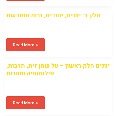
עריכה)
לילדים
חלק
א
חלק ב: יוונים, יהודים, נרות ומטבעות
(2022)
Open to access this content
חלק
Read More »
ב:
יוונים,
יהודים,
נרות
יוונים חלק ראשון – על שמן זית, תרבות,
ומטבעות
פילוסופיה ותחרות
Open to access this content
יוונים
Read More »
חלק
ראשון
–