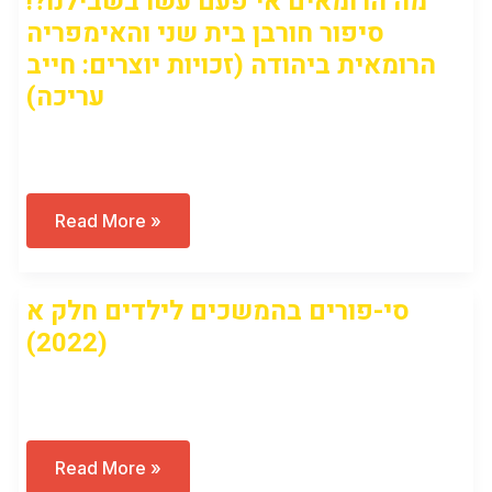
מה הרומאים אי פעם עשו בשבילנו?!
סיפור חורבן בית שני והאימפריה
הרומאית ביהודה (זכויות יוצרים: חייב
עריכה)
Open to access this content
מה
Read More »
הרומאים
אי
פעם
עשו
סי-פורים בהמשכים לילדים חלק א
בשבילנו?!
סיפור
(2022)
חורבן
בית
שני
Open to access this content
והאימפריה
הרומאית
ביהודה
(זכויות
יוצרים:
סי-פורים
Read More »
חייב
בהמשכים