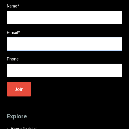
Name*
E-mail*
Phone
Please
leave
this
field
Explore
empty.