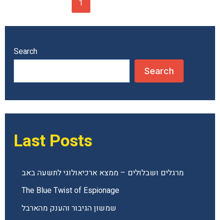
1
2
Next
→
את
ירושלים?
מלכות
דוד
ושלמה
חלק
Search
א
לילדים
Search
Last Posts
מרגלים ושבלולים – ממצא ארכיאולוגי לתשעה באב
The Blue Twist of Espionage
שמשון הגיבור והענק מהארבל