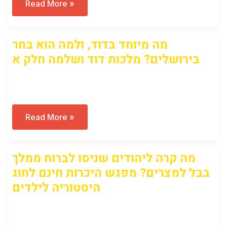
מה
Read More »
הקשר
בין
ממלכת
יהודה
מה מיוחד בדוד, ולמה הוא בחר
לשר
הטבעות?
בירושלים? מלכות דוד ושלמה חלק א
עידן
האימפריות
חלק
Open to access this content
ב
–
עליית
ממלכת
בבל
מה
Read More »
מיוחד
בדוד,
ולמה
הוא
מה קרה ליהודים שניסו לברוח ממלך
בחר
בירושלים?
בבל למצרים? מפגש היכרות חינם לחוג
מלכות
דוד
היסטוריה לילדים
ושלמה
חלק
א
Open to access this content