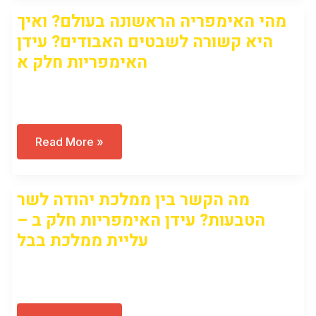
קדום
מהי האימפריה הראשונה בעולם? ואיך
היא קשורה לשבטים האבודים? עידן
האימפריות חלק א
Open to access this content
מהי
Read More »
האימפריה
הראשונה
בעולם?
ואיך
מה הקשר בין ממלכת יהודה לשר
היא
קשורה
הטבעות? עידן האימפריות חלק ב –
לשבטים
האבודים?
עליית ממלכת בבל
עידן
האימפריות
חלק
Open to access this content
א