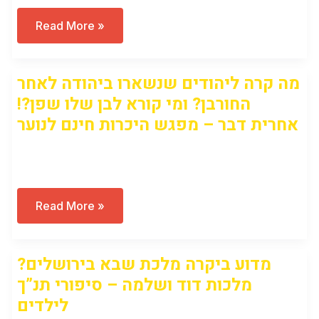
מה
Read More »
קרה
ליהודים
שניסו
לברוח
מה קרה ליהודים שנשארו ביהודה לאחר
ממלך
בבל
החורבן? ומי קורא לבן שלו שפן?!
למצרים?
מפגש
אחרית דבר – מפגש היכרות חינם לנוער
היכרות
חינם
לחוג
Open to access this content
היסטוריה
לילדים
מה
Read More »
קרה
ליהודים
שנשארו
ביהודה
מדוע ביקרה מלכת שבא בירושלים?
לאחר
החורבן?
מלכות דוד ושלמה – סיפורי תנ”ך
ומי
קורא
לילדים
לבן