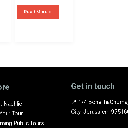
Pesach
Read More »
And
The
Spring
Get in touch
ore
📍 1/4 Bonei haChoma,
 Nachliel
City, Jerusalem 97516
Your Tour
ming Public Tours