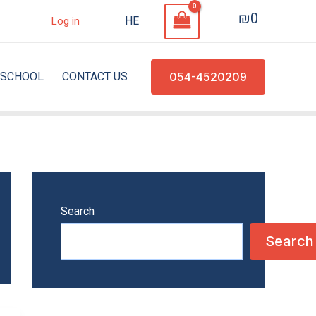
₪
0
HE
Log in
SCHOOL
CONTACT US
054-4520209
Search
Search