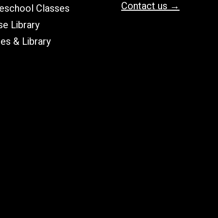
Contact us →
school Classes
e Library
les & Library