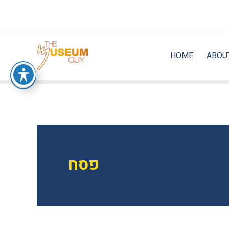
Skip
to
content
HOME
ABOU
פסח