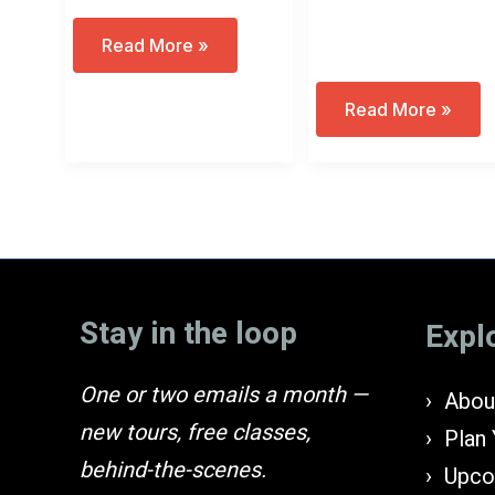
content
אביב
Read More »
הגיע
–
פסח
בא
Read More »
בא!
אל
(2023)
פרעה:
מפגש
היכרות
עם
מצרים
העתיקה,
מלכיה
ואוצרותיה
Stay in the loop
Expl
One or two emails a month —
About
new tours, free classes,
Plan 
behind-the-scenes.
Upco