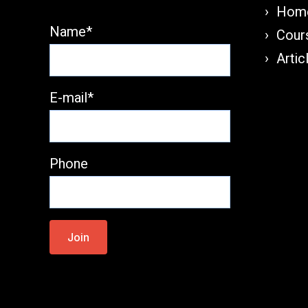
Home
Name*
Cours
Artic
E-mail*
Phone
Please
leave
this
field