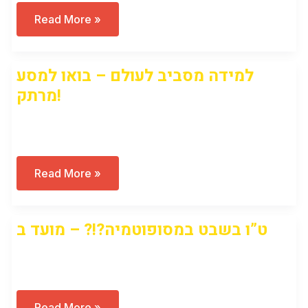
המצאת
Read More »
הכתב
למידה מסביב לעולם – בואו למסע
מרתק!
Open to access this content
למידה
Read More »
מסביב
לעולם
–
בואו
ט”ו בשבט במסופוטמיה?!? – מועד ב
למסע
מרתק!
Open to access this content
ט”ו
Read More »