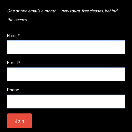
One or two emails a month — new tours, free classes, behind-
the-scenes.
Name*
E-mail*
Phone
Please
leave