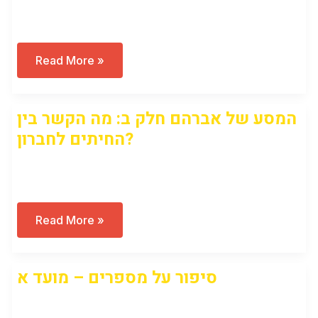
Open to access this content
ט”ו
Read More »
בשבט
במסופוטמיה???
מועד
א
המסע של אברהם חלק ב: מה הקשר בין
החיתים לחברון?
Open to access this content
המסע
Read More »
של
אברהם
חלק
ב:
סיפור על מספרים – מועד א
מה
הקשר
בין
Open to access this content
החיתים