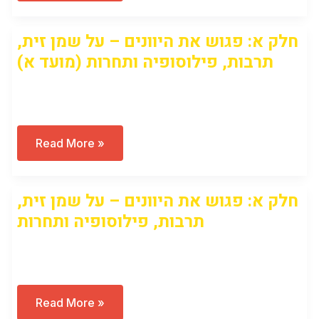
Of
Gods
And
חלק א: פגוש את היוונים – על שמן זית,
Men:
A
תרבות, פילוסופיה ותחרות (מועד א)
Unique
History
Of
Open to access this content
Idolatry
חלק
Read More »
א:
פגוש
את
היוונים
חלק א: פגוש את היוונים – על שמן זית,
–
על
תרבות, פילוסופיה ותחרות
שמן
זית,
תרבות,
Open to access this content
פילוסופיה
ותחרות
(מועד
א)
חלק
Read More »
א: