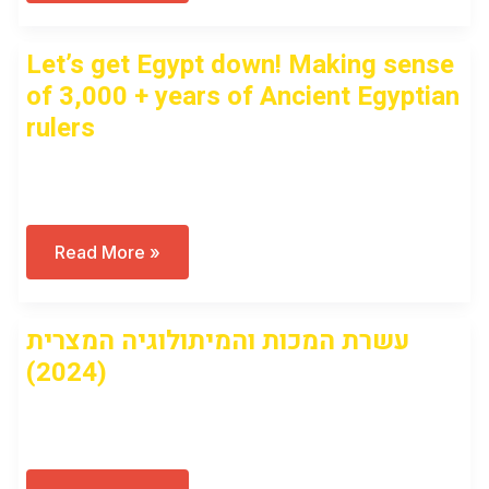
&
The
Industrial
Let’s get Egypt down! Making sense
Revolution
of 3,000 + years of Ancient Egyptian
rulers
Open to access this content
Let’s
Read More »
Get
Egypt
Down!
Making
עשרת המכות והמיתולוגיה המצרית
Sense
Of
(2024)
3,000
+
Years
Open to access this content
Of
Ancient
Egyptian
Rulers