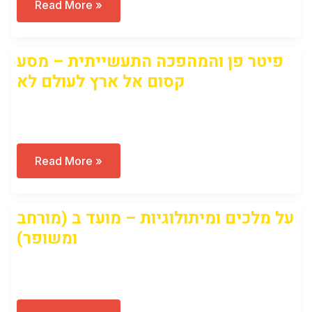
עשרת
Read More »
המכות
והמיתולוגיה
המצרית
(2024)
פיטר פן והמהפכה התעשייתית – מסע
קסום אל ארץ לעולם לא
Open to access this content
פיטר
Read More »
פן
והמהפכה
התעשייתית
–
על מלכים ומיתולוגיות – מועד ב (מורחב
מסע
קסום
ומשופר)
אל
ארץ
לעולם
Open to access this content
לא