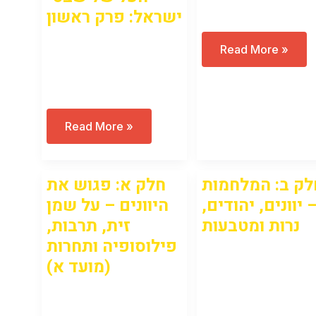
ישראל: פרק ראשון
The
Read More »
Open to access this
Urban
Revolution:
content
Why
Do
We
Live
השופטים
Read More »
In
–
Cities?
גיבורי
העל
של
לק ב: המלחמות
חלק א: פגוש את
שבטי
ישראל:
– יוונים, יהודים
היוונים – על שמן
פרק
ראשון
נרות ומטבעות
זית, תרבות,
פילוסופיה ותחרות
Open to access this
(מועד א)
content
Open to access this