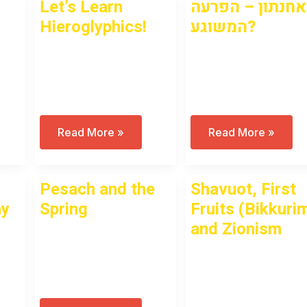
Let’s Learn
אחנתון – הפרעה
Hieroglyphics!
המשוגע?
Open to access this
Open to access this
content
content
Let’s
אחנתון
Read More »
Read More »
Learn
–
Hieroglyphics!
הפרעה
המשוגע?
Pesach and the
Shavuot, First
hy
Spring
Fruits (Bikkuri
and Zionism
Open to access this
Open to access this
content
content