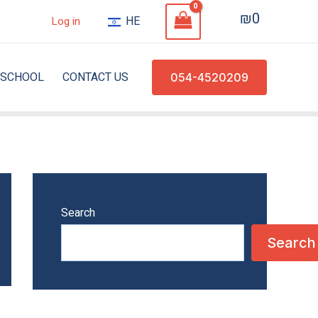
₪
0
HE
Log in
SCHOOL
CONTACT US
054-4520209
Search
Search