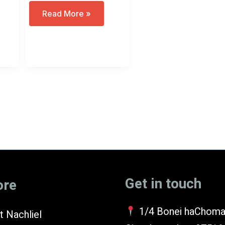
ט”ו
Read More »
בשבט
במסופוטמיה???
מועד
א
Next
…
14
Get in touch
ore
1/4 Bonei haChoma
 Nachliel