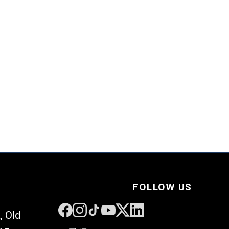
→
FOLLOW US
, Old