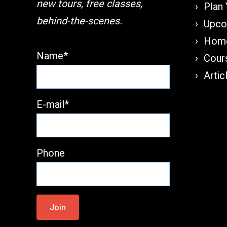
new tours, free classes,
Plan 
behind-the-scenes.
Upco
Home
Name*
Cours
Artic
E-mail*
Phone
Please
leave