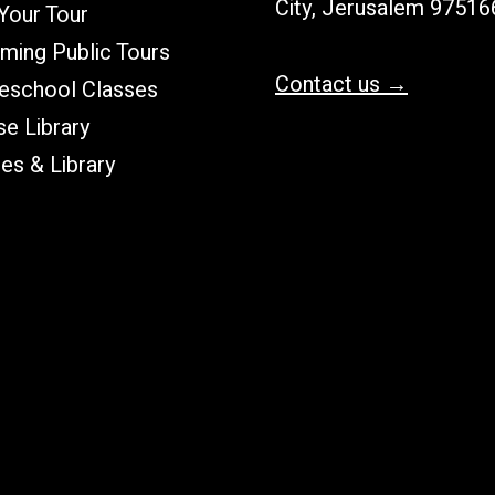
City, Jerusalem 97516
Your Tour
ming Public Tours
Contact us →
school Classes
e Library
les & Library