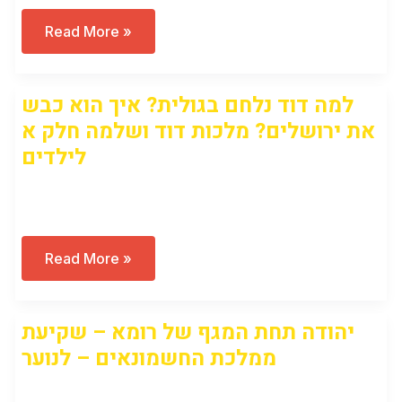
מדוע
Read More »
ילדים
מטפסים
על
הגגות
למה דוד נלחם בגולית? איך הוא כבש
של
ירושלים?
את ירושלים? מלכות דוד ושלמה חלק א
פסיפס
של
לילדים
סיפורי
ירושלים
מאת
Open to access this content
יליד
הרובע
למה
Read More »
דוד
נלחם
בגולית?
איך
יהודה תחת המגף של רומא – שקיעת
הוא
כבש
ממלכת החשמונאים – לנוער
את
ירושלים?
מלכות
Open to access this content
דוד