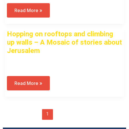
The
Read More »
Four
Kingdoms
–
Virtual
Hopping on rooftops and climbing
Tour
(2021)
up walls – A Mosaic of stories about
Jerusalem
Open to access this content
Hopping
Read More »
On
Rooftops
And
Climbing
Up
Walls
1
2
Next
→
–
A
Mosaic