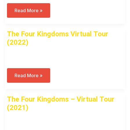
The
Read More »
Four
Kingdoms
Tour
(2023)
The Four Kingdoms Virtual Tour
(2022)
Open to access this content
The
Read More »
Four
Kingdoms
Virtual
Tour
The Four Kingdoms – Virtual Tour
(2022)
(2021)
Open to access this content