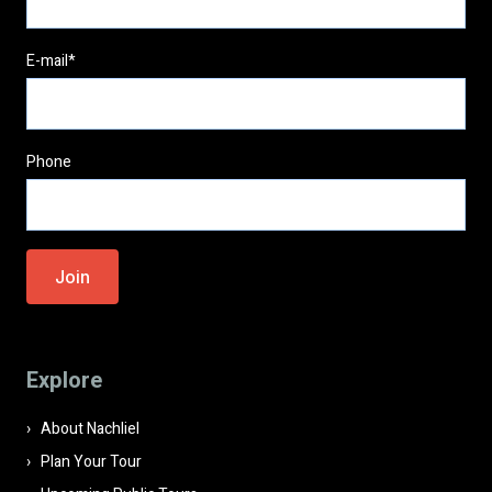
E-mail*
Phone
Please
leave
this
field
Explore
empty.
About Nachliel
Plan Your Tour