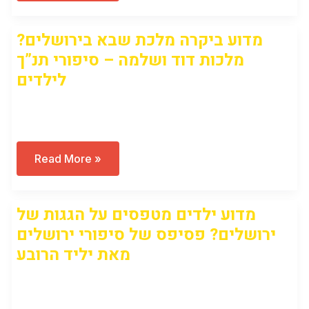
בדוד,
ולמה
הוא
מדוע ביקרה מלכת שבא בירושלים?
בחר
בירושלים?
מלכות דוד ושלמה – סיפורי תנ”ך
מלכות
דוד
לילדים
ושלמה
חלק
א
Open to access this content
מדוע
Read More »
ביקרה
מלכת
שבא
בירושלים?
מדוע ילדים מטפסים על הגגות של
מלכות
דוד
ירושלים? פסיפס של סיפורי ירושלים
ושלמה
–
מאת יליד הרובע
סיפורי
תנ”ך
לילדים
Open to access this content