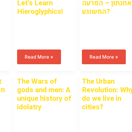
Let’s Learn
אחנתון – הפרעה
Hieroglyphics!
המשוגע?
Open to access this
Open to access this
content
content
Let’s
אחנתון
Read More »
Read More »
Learn
–
Hieroglyphics!
הפרעה
המשוגע?
א
The Wars of
The Urban
חר
gods and men: A
Revolution: Wh
unique history of
do we live in
idolatry
cities?
Open to access this
Open to access this
content
content