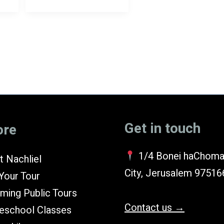
נרות
ומטבעות
Next
…
9
Get in touch
ore
1/4 Bonei haChoma
 Nachliel
City, Jerusalem 97516
Your Tour
ming Public Tours
Contact us →
school Classes