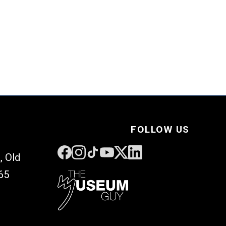
→
FOLLOW US
, Old
65