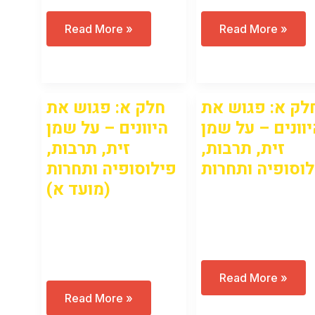
איך
איך
Read More »
Read More »
לכתוב
לכתוב
בכתב
בכתב
חרטומים?
חרטומים?
לילדים
לנוער
(10-
(6-
16)
9)
לק א: פגוש את
חלק א: פגוש את
וונים – על שמן
היוונים – על שמן
זית, תרבות,
זית, תרבות,
לוסופיה ותחרות
פילוסופיה ותחרות
(מועד א)
Open to access this
Open to access this
content
content
חלק
Read More »
א:
חלק
Read More »
פגוש
א:
את