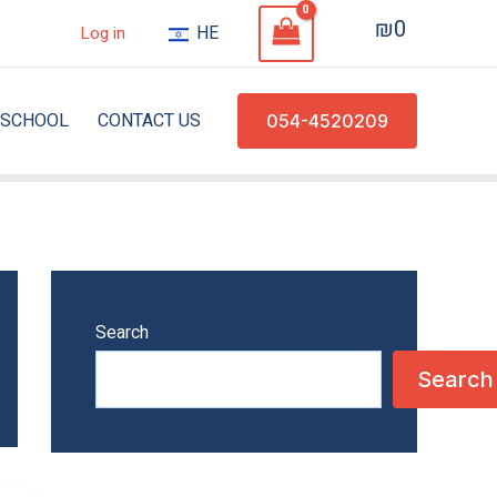
₪
0
HE
Log in
SCHOOL
CONTACT US
054-4520209
Search
Search