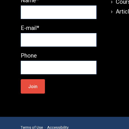
Name*
Cours
Artic
E-mail*
Phone
Please
leave
this
field
empty.
Terms of Use
·
Accessibility