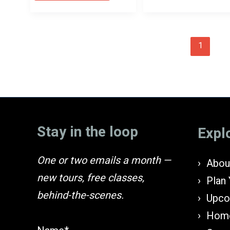
פגוש
היוונים
את
–
היוונים
על
–
שמן
על
זית,
שמן
1
2
תרבות,
זית,
פילוסופיה
תרבות,
ותחרות
פילוסופיה
ותחרות
(מועד
א)
Stay in the loop
Expl
One or two emails a month —
About
new tours, free classes,
Plan 
behind-the-scenes.
Upco
Home