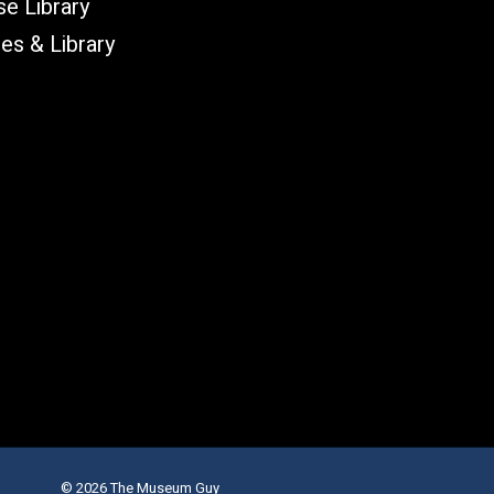
e Library
les & Library
© 2026 The Museum Guy