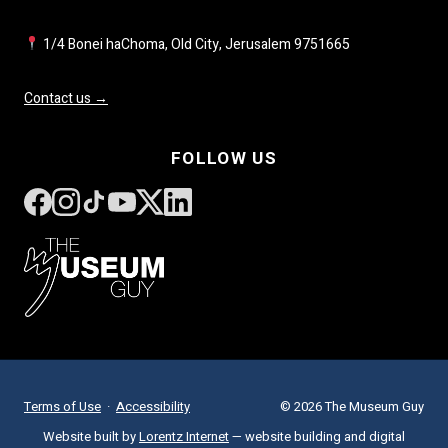
1/4 Bonei haChoma, Old City, Jerusalem 9751665
Contact us →
FOLLOW US
Terms of Use
·
Accessibility
© 2026 The Museum Guy
Website built by
Lorentz Internet
— website building and digital