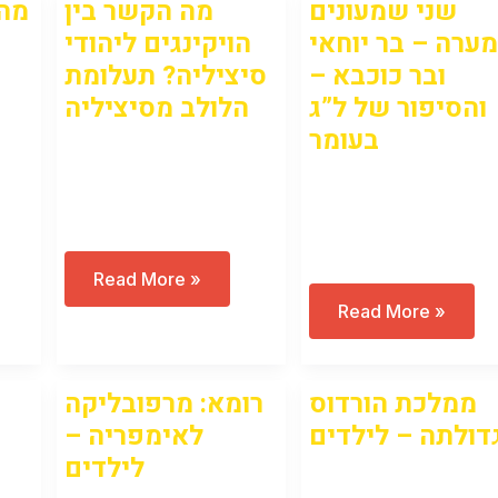
שני שמעונים
מה הקשר בין
מה?
ערה – בר יוחאי
הויקינגים ליהודי
ובר כוכבא –
סיציליה? תעלומת
והסיפור של ל”ג
הלולב מסיציליה
בעומר
Open to access this
Open to access this
content
content
מה
Read More »
הקשר
שני
Read More »
בין
שמעונים
הויקינגים
במערה
ליהודי
–
סיציליה?
בר
תעלומת
ממלכת הורדוס
רומא: מרפובליקה
יוחאי
הלולב
ובר
מסיציליה
דולתה – לילדים
לאימפריה –
כוכבא
–
לילדים
והסיפור
Open to access this
של