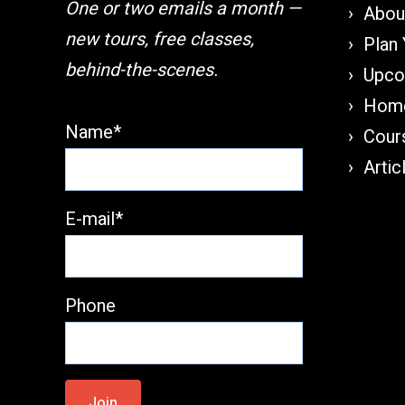
One or two emails a month —
About
new tours, free classes,
Plan 
behind-the-scenes.
Upco
Home
Name*
Cours
Artic
E-mail*
Phone
Please