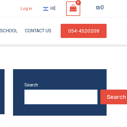
₪
0
HE
Log in
SCHOOL
CONTACT US
054-4520209
Search
Search