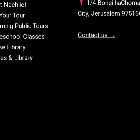
1/4 Bonei haChoma
 Nachliel
City, Jerusalem 97516
Your Tour
ming Public Tours
Contact us →
school Classes
e Library
les & Library