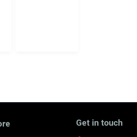
בר-כוכבא
Next
2
3
Get in touch
ore