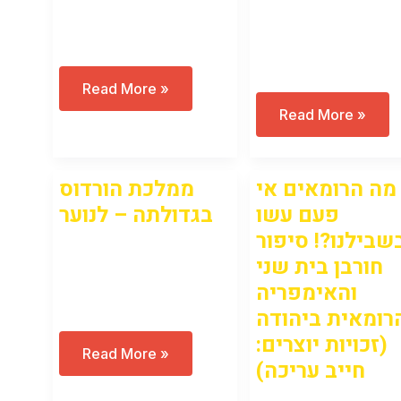
Open to access this
content
content
רומא:
Read More »
מרפובליקה
בר
Read More »
לאימפריה
יוחאי
–
ובר
לנוער
כוכבא
–
מה הרומאים אי
ממלכת הורדוס
ל”ג
בעומר
פעם עשו
בגדולתה – לנוער
במערה
שבילנו?! סיפור
Open to access this
חורבן בית שני
והאימפריה
content
רומאית ביהודה
(זכויות יוצרים:
ממלכת
Read More »
חייב עריכה)
הורדוס
בגדולתה
–