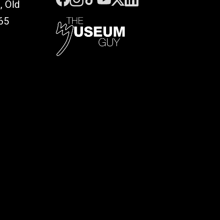
, Old
65