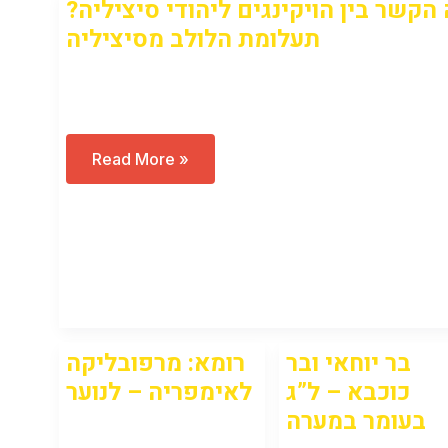
 הקשר בין הויקינגים ליהודי סיציליה
תעלומת הלולב מסיציליה
Open to access this content
מה
Read More »
הקשר
בין
הויקינגים
ליהודי
סיציליה?
תעלומת
הלולב
מסיציליה
בר יוחאי ובר
רומא: מרפובליקה
כוכבא – ל”ג
לאימפריה – לנוער
בעומר במערה
Open to access this