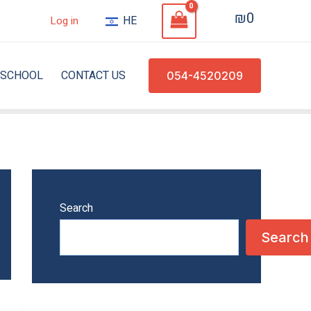
₪
0
HE
Log in
SCHOOL
CONTACT US
054-4520209
Search
Search