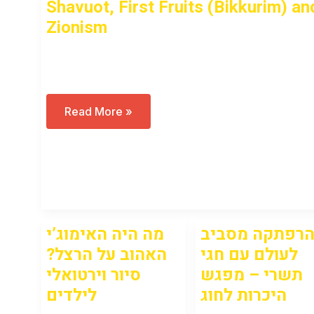
Shavuot, First Fruits (Bikkurim) an
Zionism
Open to access this content
Shavuot,
Read More »
First
Fruits
(Bikkurim)
And
Zionism
רפתקה מסביב
מה היה האימוג’י
לעולם עם חגי
האהוב על הרצל?
תשרי – מפגש
סיור וירטואלי
היכרות לחוג
לילדים