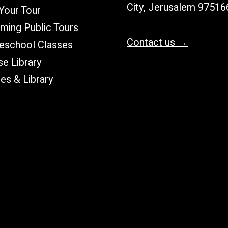
City, Jerusalem 97516
Your Tour
ming Public Tours
Contact us →
school Classes
e Library
les & Library