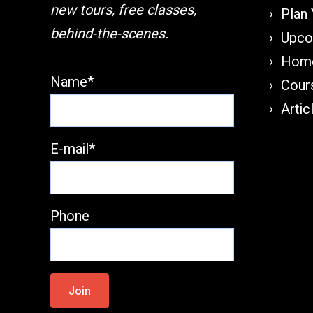
new tours, free classes,
Plan 
behind-the-scenes.
Upco
Home
Name*
Cours
Artic
E-mail*
Phone
Please
leave