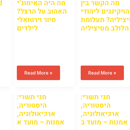
d
מה היה האימוג’י
מה הקשר בין
הויקינגים ליהודי
האהוב על הרצל?
יציליה? תעלומת
סיור וירטואלי
הלולב מסיציליה
לילדים
Open to access this
Open to access this
content
content
מה
מה
Read More »
Read More »
הקשר
היה
בין
האימוג’י
הויקינגים
האהוב
ליהודי
על
חגי תשרי:
חגי תשרי:
ה
סיציליה?
הרצל?
תעלומת
סיור
היסטוריה,
היסטוריה,
הלולב
וירטואלי
מסיציליה
לילדים
ארכיאולוגיה,
ארכיאולוגיה,
אמנות – מועד ב
אמנות – מועד א