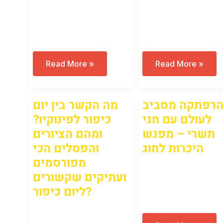
Open to access this
Open to access this
content
content
הרפתקה
מה
Read More »
Read More »
מסביב
היה
לעולם
האימוג’י
עם
האהוב
חגי
על
רפתקה מסביב
מה הקשר בין יום
תשרי
הרצל?
סיור
–
לעולם עם חגי
כיפור לפינוקיו?
מפגש
וירטואלי
היכרות
לילדים
תשרי – מפגש
ומהם הציורים
לחוג
היכרות לחוג
והפסלים הכי
מפורסמים
Open to access this
ועתיקים שקשורים
ליום כיפור?
content
Open to access this