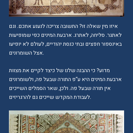
איזו מין שאלה זו? התשובה צריכה לנענע אתכם. וגם
לאתגר. סליחה, לאתרג. ארבעת המינים כפי שמופיעות
באינספור חפצים ובתי כנסת יהודיים, לעולם לא יופיעו
אצל השומרונים.
מדוע? כי ההבנה שלנו של כיצד לקיים את מצוות
ארבעת המינים היא ע”פ התורה שבעל פה, ולשומרונים
אין תורה שבעל פה. ולכן, שאר הסמלים השייכים
לעבודת המקדש שייכים גם להרגריזים.