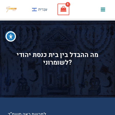
Skip
עִבְרִית
to
Mai
content
Men
מה ההבדל בין בית כנסת יהודי
לשומרוני?
לפרשת ראה תשפ”ד