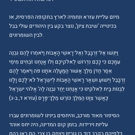
מיום עליית עזרא ונחמיה לארץ בתקופה הפרסית, או
בכינוייה ‘שיבת ציון’, נוצר בקע בין היהודים עולי בבל
לבין השומרונים.
וַיִּגְּשׁוּ אֶל־זְרֻבָּבֶל וְאֶל־רָאשֵׁי הָאָבוֹת וַיֹּאמְרוּ לָהֶם נִבְנֶה
עִמָּכֶם כִּי כָכֶם נִדְרוֹשׁ לֵאלֹקיכֶם וְלוֹ אֲנַחְנוּ זֹבְחִים מִימֵי
אֵסַר חַדֹּן מֶלֶךְ אַשּׁוּר הַמַּעֲלֶה אֹתָנוּ פֹּה׃ וַיֹּאמֶר לָהֶם
זְרֻבָּבֶל וְיֵשׁוּעַ וּשְׁאָר רָאשֵׁי הָאָבוֹת לְיִשְׂרָאֵל לֹא־לָכֶם וָלָנוּ
לִבְנוֹת בַּיִת לֵאלֹקינוּ כִּי אֲנַחְנוּ יַחַד נִבְנֶה לַה’ אֱלֹהי יִשְׂרָאֵל
כַּאֲשֶׁר צִוָּנוּ הַמֶּלֶךְ כּוֹרֶשׁ מֶלֶךְ־פָּרָס׃ (עזרא ד, ב-ג)
הסיפור מאוד מורכב, והיחסים בינינו לשומרונים עברו
עליות וירידות. בזמן קום המדינה, היה יחס אוהד
כלפיהם בקרב דוד בן גוריון ויצחק בן צבי. הם ראו בהם