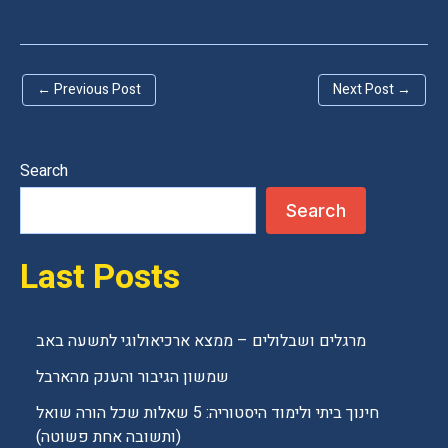
l
e
a
←
Previous Post
Next Post
→
v
e
t
Search
h
Search
i
s
Last Posts
f
i
e
מרגלים ושבלולים – ממצא ארכיאולוגי לתשעה באב
l
שמשון הגיבור והענק מהארבל
d
חינוך ביתי ולימוד היסטוריה: 5 שאלות שכל הורה שואל
e
(ותשובה אחת פשוטה)