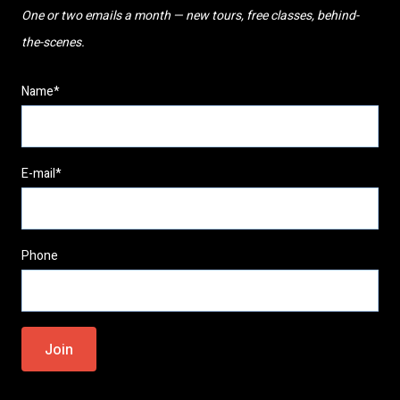
One or two emails a month — new tours, free classes, behind-
the-scenes.
Name*
E-mail*
Phone
Please
leave
this