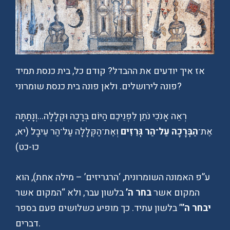
אז איך יודעים את ההבדל? קודם כל, בית כנסת תמיד
פונה לירושלים. ולאן פונה בית כנסת שומרוני?
רְאֵה אָנֹכִי נֹתֵן לִפְנֵיכֶם הַיּוֹם בְּרָכָה וּקְלָלָה…וְנָתַתָּה
אֶת־
הַבְּרָכָה עַל־הַר גְּרִזִים
וְאֶת־הַקְּלָלָה עַל־הַר עֵיבָל׃ (יא,
כו-כט)
ע”פ האמונה השומרונית, ‘הרגריזים’ – מילה אחת), הוא
המקום אשר
בחר ה’
בלשון עבר, ולא “המקום אשר
יבחר ה’
” בלשון עתיד. כך מופיע כשלושים פעם בספר
דברים.