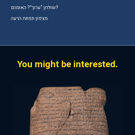
m
שולחן “ערוך”? האומנם?
p
מצפון תפתח הרעה
t
y
.
You might be interested.