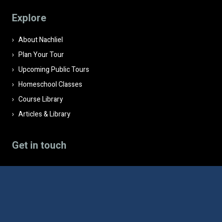
field
Explore
empty.
About Nachliel
Plan Your Tour
Upcoming Public Tours
Homeschool Classes
Course Library
Articles & Library
Get in touch
1/4 Bonei haChoma, Old City, Jerusalem 9751665
Contact us →