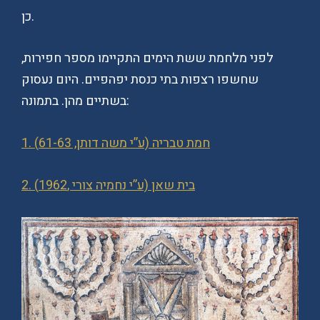
כן.
לפני מלחמת ששת הימים התקיימו מספר חפירות,
שחשפו רצפות בתי כנסת יפהפיים. היום נעסוק
בשתיים מהן. בתמונה:
1. חמת טבריה (ע”י משה דותן, 61-63)
2. בית שאן (ע”י נחמיה צורי ,1962)