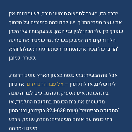
יתרה מזו, מעבר לחמשה חומשי תורה, לשומרונים אין
את שאר ספרי התנ”ך. יש להם כמה סיפורים על סכסוך
שפרץ בין עלי הכהן לבין עזי הכהן, שבעקבותיו עלי הכהן
הלך והקים את המשכן בשילה. מי שמכיר את טחינה
‘הר ברכה’ מכיר את הטחינה השומרונית המעולה! והיא
כשרה, כמובן.
אבל פה הבעייה: בתי כנסת בצפון הארץ פונים דרומה,
לירושלים, או לחלופין –
אל עבר הר גריזים
. אז כיוון
בית הכנסת אינו מספיק. ופה מגיעים לצורה שבה
מקשטים את בית הכנסת: בתקופת התלמוד, או
‘התקופה הביזנטית’ (שנת 324-638 בקירוב), נבנו המון
בתי כנסת עם אותם העיטורים: מנורה, שופר, ארבע
מינים ו-מחתה.