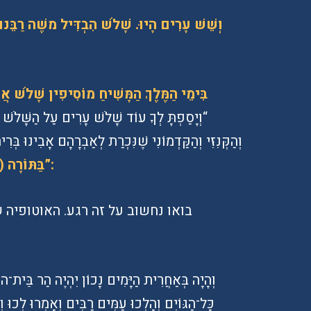
בִּימֵי הַמֶּלֶךְ הַמָּשִׁיחַ מוֹסִיפִין שָׁלֹשׁ אֲ
“וְיָסַפְתָּ לְךָ עוֹד שָׁלֹשׁ עָרִים עַל הַשָּׁלֹשׁ ה
וְהַקְּנִזִּי וְהַקַּדְמוֹנִי שֶׁנִּכְרַת לְאַבְרָהָם אָבִינוּ בְּר
בַּתּוֹרָה (יט, ח) “וְאִם יַרְחִיב ה’ אֱלֹקיךָ אֶת גְּבֻלְךָ”:
בואו נחשוב על זה רגע. האוטופיה 
וְהָיָה בְּאַחֲרִית הַיָּמִים נָכוֹן יִהְיֶה הַר בֵּית־ה’
כָּל־הַגּוֹיִם׃ וְהָלְכוּ עַמִּים רַבִּים וְאָמְרוּ לְכו