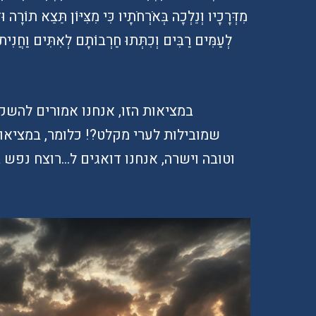
מִדְּרָכָיו וְנֵלְכָה בְּאֹרְחֹתָיו כִּי מִצִּיּוֹן תֵּצֵא תוֹרָה ו
לְעַמִּים רַבִּים וְכִתְּתוּ חַרְבוֹתָם לְאִתִּים וַחֲנִית
במציאות הזו, אנחנו אמורים להשק
שמובילות לערי מקלט?! כלומר, במציא
וטובה וישרה, אנחנו דואגים ל…רוצח נפש