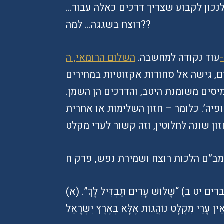
 לנכון לקבוע שצריך דרכים כאלה עבור…
רוצח בשגגה… למה??
,
עוד נקודה למחשבה.
ם, גישה אל סחורות אקזוטיות במחירים
יסים משומנת היטב, והדרכים הן השמן.
פיה’. כלומר – חזון השלימות או אחרית
ב”ם הלכות רוצח ושמירת נפש, פרק ח
(א) מִצְוַת עֲשֵׂה לְהַפְרִישׁ עָרֵי מִקְלָט שֶׁנֶּאֱמַר (דברים יט ב) “שָׁלוֹשׁ עָרִים תַּבְדִּיל לָךְ”.