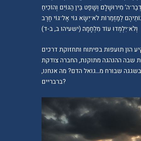
ּדְבַר־ה’ מִירוּשָׁלִָם׃ וְשָׁפַט בֵּין הַגּוֹיִם וְהוֹכִיחַ
וֹתֵיהֶם לְמַזְמֵרוֹת לֹא־יִשָּׂא גוֹי אֶל־גּוֹי חֶרֶב
וְלֹא־יִלְמְדוּ עוֹד מִלְחָמָה׃ (ישעיהו ב, ב-ד)
יע הון תועפות בפיתוח ותחזוקת דרכים
ות שבה ההנהגה מתוקנת, החברה צודקת
 בשגגה שבורח מ…גואל הדם? מה אנחנו,
ברבריים?