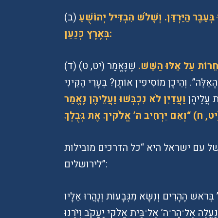
וְשֵׁשׁ עָרִים הָיוּ. שָׁלֹשׁ הִבְדִּיל משֶׁה רַבֵּנוּ בְּעֵבֶר הַיַּרְדֵּן. וְשָׁלֹשׁ הִבְדִּיל יְהוֹשֻׁעַ
(ב)
בְּאֶרֶץ כְּנַעַן:
חֵרוֹת עַל אֵלּוּ הַשֵּׁשׁ.
שֶׁנֶּאֱמַר (יט, ט)
(ד)
ָאֵלֶּה”. וְהֵיכָן מוֹסִיפִין אוֹתָן? בְּעָרֵי הַקֵּינִי
ִית עֲלֵיהֶן
וַעֲדַיִן לֹא נִכְבְּשׁוּ וַעֲלֵיהֶן נֶאֱמַר
של עם ישראל היא “כל הדרכים מובילות
לירושלים”:
 בְּרֹאשׁ הֶהָרִים וְנִשָּׂא מִגְּבָעוֹת וְנָהֲרוּ אֵלָיו
ּ וְנַעֲלֶה אֶל־הַר־ה’ אֶל־בֵּית אֱלֹקי יַעֲקֹב וְיֹרֵנוּ