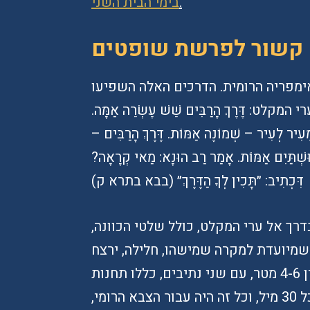
.
בימי הבית השני
אימפריה הרומית. הדרכים האלה השפיעו
 דֶּרֶךְ הָרַבִּים שֵׁשׁ עֶשְׂרֵה אַמָּה.
ךְ מֵעִיר לְעִיר – שְׁמוֹנֶה אַמּוֹת. דֶּרֶךְ הָרַבִּים –
וּשְׁתַּיִם אַמּוֹת. אָמַר רַב הוּנָא: מַאי קְרָאָה?
דִּכְתִיב: ״תָּכִין לְךָ הַדֶּרֶךְ״ (בבא בתרא ק)
רך אל ערי המקלט, כולל שלטי הכוונה,
מיועדת למקרה שמישהו, חלילה, ירצח
בשגגה. הדרכים הרומיות, שרוחבן נע בין 4-6 מטר, עם שני נתיבים, כללו תחנות
מנוחה לסוסים כל 15 מיל, אכסניות בכל 30 מיל, וכל זה היה עבור הצבא הרומי,