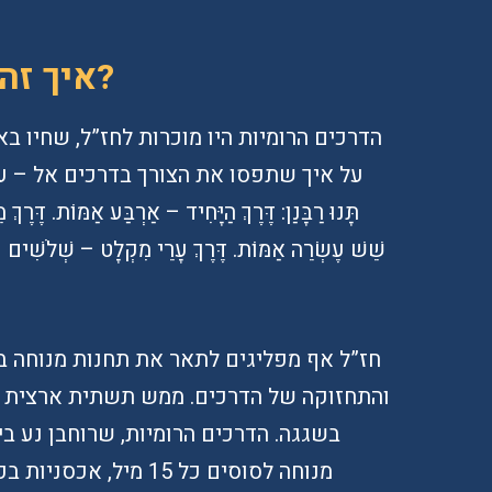
איך זה קשור לפרשת שופטים?
הדרכים הרומיות היו מוכרות לחז”ל, שחיו ב
על איך שתפסו את הצורך בדרכים אל – ערי המקלט:
תָּנוּ רַבָּנַן: דֶּרֶךְ הַיָּחִיד – אַרְבַּע אַמּוֹת. דֶּרֶ
שֵׁשׁ עֶשְׂרֵה אַמּוֹת. דֶּרֶךְ עָרֵי מִקְלָט – שְׁלֹשִׁים 
חז”ל אף מפליגים לתאר את תחנות מנוחה בד
והתחזוקה של הדרכים. ממש תשתית ארצית ש