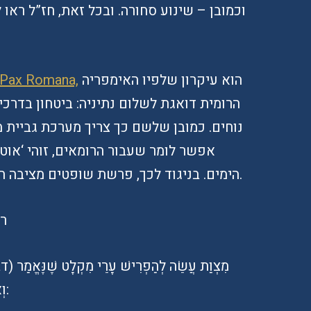
וכמובן – שינוע סחורה. ובכל זאת, חז”ל ראו
הוא עיקרון שלפיו האימפריה
השלום הרומאי, ה-Pax Romana
הרומית דואגת לשלום נתיניה: ביטחון בדרכי
נוחים. כמובן שלשם כך צריך מערכת גביית מ
אפשר לומר שעבור הרומאים, זוהי ‘אוטו
הימים. בניגוד לכך, פרשת שופטים מציבה חזון שונה לחלוטין, וזה קשור לערי מקלט.
רמ
וְאֵין עָרֵי מִקְלָט נוֹהֲגוֹת אֶלָּא בְּאֶרֶץ יִשְׂרָאֵל: