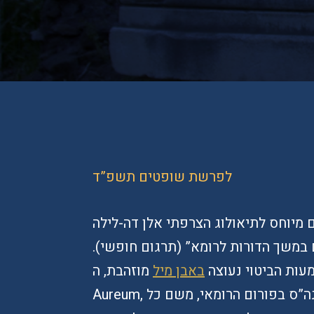
לפרשת שופטים תשפ”ד
לתיאולוג הצרפתי אלן דה-לילה Alain de Lille, שכתב
י אדם במשך הדורות לרומא” (תרגום חופשי).
ות הביטוי נעוצה
באבן מיל
מוזהבת, ה-Milliarium
Aureum, שבנה הקיסר אוגוסטוס בשנת 20 לפנה”ס בפורום הרומאי, משם כל