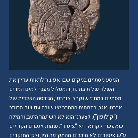
המסע מסתיים במקום שבו אפשר לראות עדיין את
השלד של תיבת נח, והמסלול מעבר למים המרים
מסתיים במחוז שנקרא אוררטו, הגירסה האכדית של
אררט. אגב, בתחתית ההסבר יש שורה עם שם הכותב
(“קולופון”). לצערנו הוא לא השתמר היטב, והמילה
שאפשר לקרוא היא “ציפור”. שמות אנשים הקרויים
ע”ש ציפורים לא מוכרים מהתקופה הזו, ולכן החוקרים