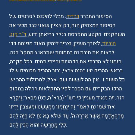
הסיפור התברר
כבדיה
. מבלי להיכנס לפרטים של
הסיפור המצחיק הזה, רק אציין שאני כבר מכיר את
השחקנים. הקטע התפרסם בגלל בריאתן ידוע,
ד”ר קנט
הובינד
, לצורך העניין, וצריך דימיון מאוד מפותח כדי
לראות את תיבת נח בתמונות שתראו ב’מחקר’ הזה.
בזמנו לא הכרתי את הדמויות והייתי תמים. בכל מקרה,
בראש ההרים יש בסיס צבאי, ורוב ההרים מכוסים שלג
כל השנה ו…אין מה לעשות שם. אבל,
למרגלות ההר
יש
מרכז מבקרים עם הסבר לפיו החקלאות החלה במקום
הזה. זה מאוד מעניין כי רש”י (ברא’ ה, כט) מבאר: וַיִּקְרָא
אֶת־שְׁמוֹ נֹחַ לֵאמֹר זֶה יְנַחֲמֵנוּ מִמַּעֲשֵׂנוּ וּמֵעִצְּבוֹן יָדֵינוּ
מִן־הָאֲדָמָה אֲשֶׁר אֵרְרָהּ ה’. עַד שֶׁלֹּא בָא נֹחַ לֹא הָיָה לָהֶם
כְּלֵי מַחֲרֵשָׁה וְהוּא הֵכִין לָהֶם.