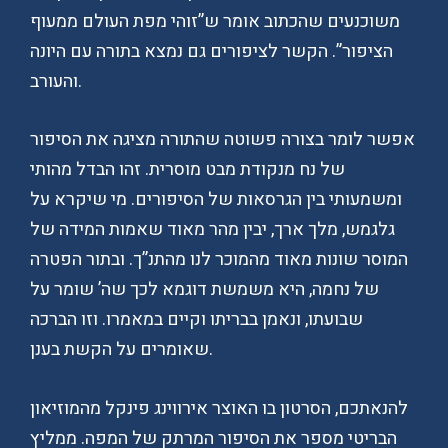
משוכנעים שהכתוב אומר ש”זוהי מפת העולם ממעוף
הציפור”. הקשר לציפורים גם נמצא בתורה עם היונה
והעורב.
אפשר לומר בצורה פשוטה שהתורה מציגה את הסיפור
של נח מנקודת מבט מוסרית. זהו הבדל מהותי
ומשמעותי בין הגרסאות של הסיפורים. מי שיקרא על
גלגמש, מלך ארך, יבין מהר מאוד שאמות המידה של
המוסר שונות מאוד מהמוכר לנו מהתנ”ך. ובתור הפטרה
של נחמה, היא משמשת דוגמא לכך שה’ שומר על
שבועתו, ונאמן בבריתו וקיים במאמרו. וזו הברכה
שאומרים על הקשת בענן.
להנאתכם, הסרטון בו האוצר אירווינג פינקל מהמוזיאון
הבריטי מספר את הסיפור המרתק של המפה. ממליץ