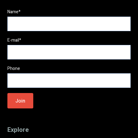
Name*
E-mail*
Phone
Please
leave
this
field
Explore
empty.