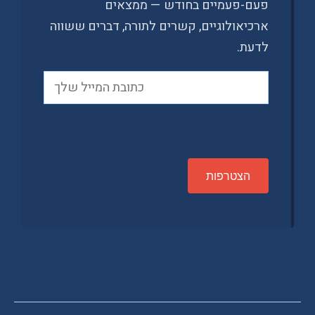
פעם-פעמיים בחודש — ממצאים
ארכיאולוגיים, קשרים לתורה, דברים ששווה
לדעת.
P
l
e
a
s
e
l
e