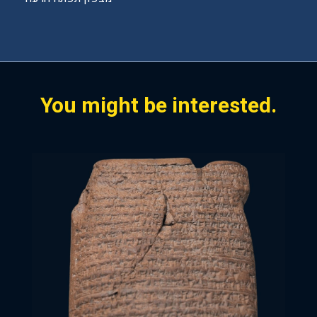
t
y
.
You might be interested.