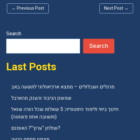
a
←
Previous Post
Next Post
→
v
e
t
Search
h
Search
i
s
Last Posts
f
i
e
מרגלים ושבלולים – ממצא ארכיאולוגי לתשעה באב
l
שמשון הגיבור והענק מהארבל
d
חינוך ביתי ולימוד היסטוריה: 5 שאלות שכל הורה שואל
e
(ותשובה אחת פשוטה)
m
שולחן “ערוך”? האומנם?
p
מצפון תפתח הרעה