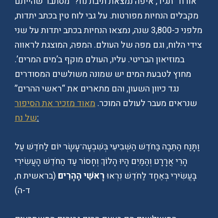
אורח “תגיד, איפה נמצאת תיבת נח?” מסתבר שהייתם
מקבלים הנחיות מפורטות. על גבי לוח טין בכתב יתדות,
מלפני כ-3,800 שנה, נמצאו הנחיות בכתב יתדות על שני
צידי הלוח, וגם מפה של העולם. המפה, המוצגת לראווה
במוזיאון הבריטי. עליו, העולם מוקף ב’מים המרים’.
מחוץ לטבעת המים יש שמונה משולשים המסודרים
נגד כיוון השעון, והם מתארים את “ראשי ההרים”
שנראים מעבר לעולם המוכר.
מאוד מזכיר את הסיפור
:
של נח
וַתָּנַח הַתֵּבָה בַּחֹדֶשׁ הַשְּׁבִיעִי בְּשִׁבְעָה־עָשָׂר יוֹם לַחֹדֶשׁ עַל
הָרֵי אֲרָרָט׃ וְהַמַּיִם הָיוּ הָלוֹךְ וְחָסוֹר עַד הַחֹדֶשׁ הָעֲשִׂירִי
בָּעֲשִׂירִי בְּאֶחָד לַחֹדֶשׁ נִרְאוּ
רָאשֵׁי הֶהָרִים׃
(בראשית ח,
ד-ה)