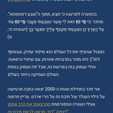
בהפטרה לפרשת כי תצא, מתוך ה”שבע דנחמותא”,
מוזכר: כִּי־
מֵי נֹחַ
זֹאת לִי אֲשֶׁר נִשְׁבַּעְתִּי מֵעֲבֹר
מֵי־נֹחַ
עוֹד
עַל־הָאָרֶץ כֵּן נִשְׁבַּעְתִּי מִקְּצֹף עָלַיִךְ וּמִגְּעָר־בָּךְ׃ (ישעיהו נד,
ט)
המבול שהציף את כל העולם הוא סיפור עתיק, שבנוסף
לתנ”ך היה מוכר בתרבויות אחרות, עם שינויי גרסאות.
אולי נעסוק בזה בפרשת נח, אבל פה נעסוק במפת
העולם העתיקה ביותר בעולם.
אני זוכר בתחילת שנות ה-2000 יצאה כתבה מרעישה
על גילוי השלד של תיבת נח על הרי אררט. עדיין חרוטה
אצלי השורה המפורסמת
מהרצאתו את הרב אמנון
יצחק “דוד, תראה לו את תיבת נח!”