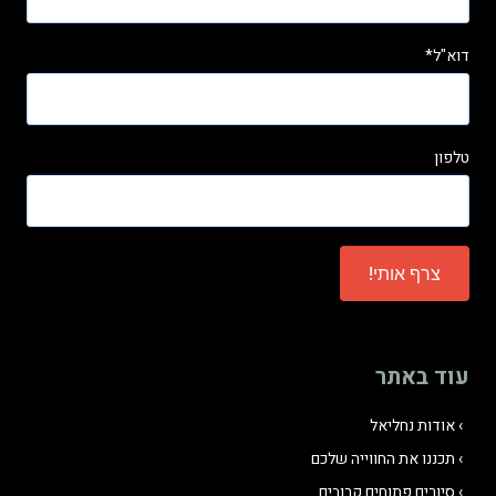
דוא"ל*
טלפון
Please
leave
this
field
עוד באתר
empty.
אודות נחליאל
תכננו את החווייה שלכם
סיורים פתוחים קרובים