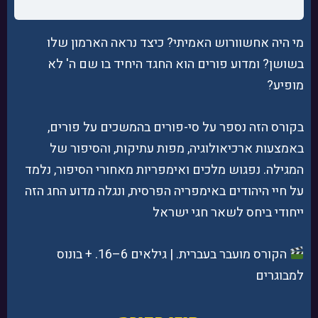
מי היה אחשוורוש האמיתי? כיצד נראה הארמון שלו
בשושן? ומדוע פורים הוא החגד היחיד בו שם ה' לא
מופיע?
בקורס הזה נספר על סי-פורים בהמשכים על פורים,
באמצעות ארכיאולוגיה, מפות עתיקות, והסיפור של
המגילה. נפגוש מלכים ואימפריות מאחורי הסיפור, נלמד
על חיי היהודים באימפריה הפרסית, ונגלה מדוע החג הזה
ייחודי ביחס לשאר חגי ישראל
הקורס מועבר בעברית. | גילאים 6–16. + בונוס
למבוגרים